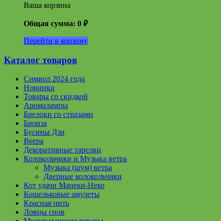
Ваша корзина
Общая сумма:
0
₽
Перейти в корзину
Каталог товаров
Символ 2024 года
Новинки
Товары со скидкой
Аромалампы
Брелоки со стразами
Бронза
Бусины Дзи
Веера
Декоративные тарелки
Колокольчики и Музыка ветра
Музыка (шум) ветра
Дверные колокольчики
Кот удачи Манеки-Неко
Кошельковые амулеты
Красная нить
Ловцы снов
Мусульманские товары