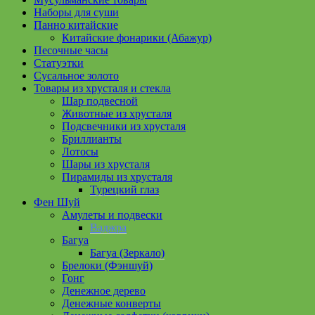
Наборы для суши
Панно китайские
Китайские фонарики (Абажур)
Песочные часы
Статуэтки
Сусальное золото
Товары из хрусталя и стекла
Шар подвесной
Животные из хрусталя
Подсвечники из хрусталя
Бриллианты
Лотосы
Шары из хрусталя
Пирамиды из хрусталя
Турецкий глаз
Фен Шуй
Амулеты и подвески
Ваджра
Багуа
Багуа (Зеркало)
Брелоки (Фэншуй)
Гонг
Денежное дерево
Денежные конверты