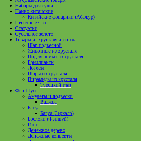
Наборы для суши
Панно китайские
Китайские фонарики (Абажур)
Песочные часы
Статуэтки
Сусальное золото
Товары из хрусталя и стекла
Шар подвесной
Животные из хрусталя
Подсвечники из хрусталя
Бриллианты
Лотосы
Шары из хрусталя
Пирамиды из хрусталя
Турецкий глаз
Фен Шуй
Амулеты и подвески
Ваджра
Багуа
Багуа (Зеркало)
Брелоки (Фэншуй)
Гонг
Денежное дерево
Денежные конверты