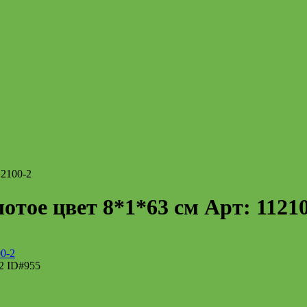
12100-2
отое цвет 8*1*63 см Арт: 1121
-2
ID#955