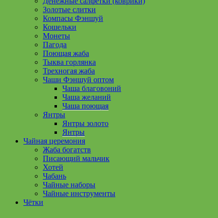
Денежные салфетки (коврики)
Золотые слитки
Компасы Фэншуй
Кошельки
Монеты
Пагода
Поющая жаба
Тыква горлянка
Трехногая жаба
Чаши Фэншуй оптом
Чаша благовоний
Чаша желаний
Чаша поющая
Янтры
Янтры золото
Янтры
Чайная церемония
Жаба богатств
Писающий мальчик
Хотей
Чабань
Чайные наборы
Чайные инструменты
Чётки