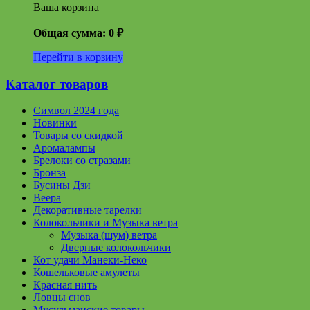
Ваша корзина
Общая сумма:
0
₽
Перейти в корзину
Каталог товаров
Символ 2024 года
Новинки
Товары со скидкой
Аромалампы
Брелоки со стразами
Бронза
Бусины Дзи
Веера
Декоративные тарелки
Колокольчики и Музыка ветра
Музыка (шум) ветра
Дверные колокольчики
Кот удачи Манеки-Неко
Кошельковые амулеты
Красная нить
Ловцы снов
Мусульманские товары